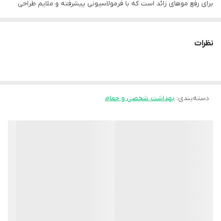
برای رفع موهای زائد است که با فرمولاسیونی پیشرفته و ملایم طراحی
شده است. این محصول نه تنها موهای زائد را از سطحی پایین‌تر از تیغ
قطع می‌کند (که باعث می‌شود پوست دیرتر زبر شود)، بلکه با بهره‌گیری
نظرات
از عصاره‌های گیاهی، سلامت و شادابی پوست شما را نیز تضمین می‌کند.
#### **ویژگی‌های برجسته و مزایا:**
دسته‌بندی
:
بهداشت شخصی و حمام
* **اثرگذاری سریع (Fast-Acting):** فرمولاسیون این کرم به گونه‌ای
است که در کوتاه‌ترین زمان ممکن (حدود ۵ دقیقه) موهای زائد را به
طور کامل از بین می‌برد.
* **تضعیف ریشه مو:** وجود **عصاره پاپایا** در این محصول باعث
می‌شود که با استفاده مداوم، پیاز مو تضعیف شده و قطر موهای جدید
کاهش یابد.
* **ضد التهاب و تسکین‌دهنده:** به دلیل داشتن **عصاره آلوئه‌ورا**