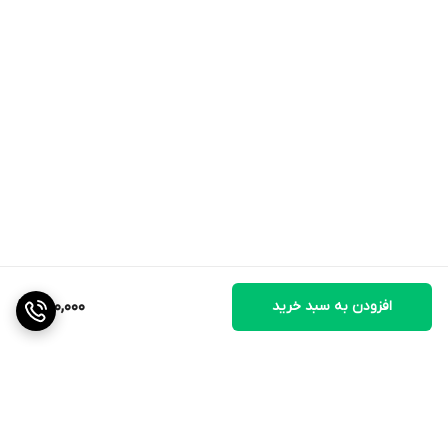
* دور از دسترس کودکان و در جای خشک و خنک نگهداری شود.
---**چرا کرم موبر سینره را انتخاب کنیم؟**
اگر به دنبال روشی بدون درد، سریع و اقتصادی هستید که علاوه بر رفع
موهای زائد، از پوست شما در برابر پیری زودرس و زبری محافظت کند،
کرم موبر سینره انتخابی هوشمندانه برای روتین مراقبتی شماست.
---
**مشخصات فنی:**
* **حجم:** ۱۰۰ میلی‌لیتر
افزودن به سبد خرید
250,000
* **مجوز بهداشت:** دارای سیب سلامت از سازمان غذا و دارو
* **کشور سازنده:** ایران (لابراتوار داروهای گیاهی طبیعت زنده)