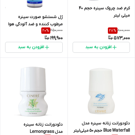
کرم ضد چروک سینره حجم ۴۰
میلی لیتر
ژل شستشو صورت سینره
مرطوب کننده و ضد آلودگی هوا
250,000
800,000
20
%
28
%
مخصوص آقایان حجم ۲۰۰ میلی
199,900
573,000
لیتر
افزودن به سبد
افزودن به سبد
دئودورانت زنانه سینره مدل
دئودورانت زنانه سینره
Blue Waterfall حجم 50 میلی‌لیتر
مدل Lemongrass