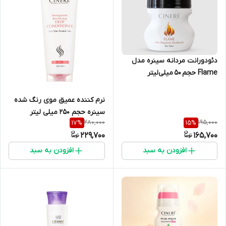
دئودورانت مردانه سینره مدل
Flame حجم 50 میلی‌لیتر
نرم کننده عمیق موی رنگ شده
سینره حجم ۲۵۰ میلی لیتر
280,000
195,000
17
%
15
%
229,700
165,700
افزودن به سبد
افزودن به سبد