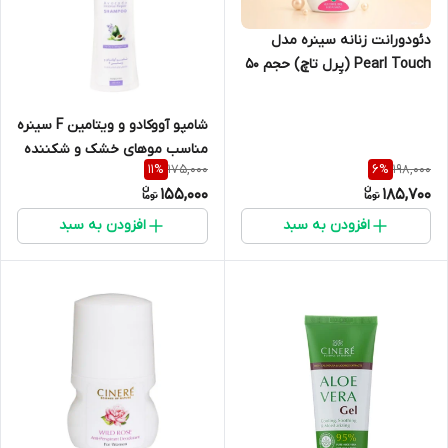
دئودورانت زنانه سینره مدل
Pearl Touch (پِرل تاچ) حجم ۵۰
میلی لیتر
شامپو آووکادو و ویتامین F سینره
مناسب موهای خشک و شکننده
175,000
198,000
11
%
6
%
۲۵۰ میلی لیتر
155,000
185,700
افزودن به سبد
افزودن به سبد