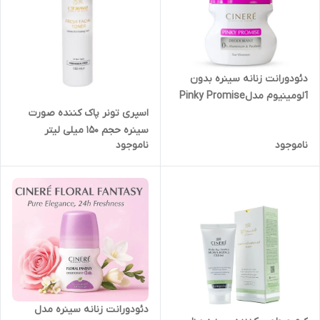
دئودورانت زنانه سینره بدون
آلومینیوم مدلPinky Promise
حجم 50 میلی‌لیتر
اسپری تونر پاک کننده صورت
سینره حجم ۱۵۰ میلی لیتر
ناموجود
ناموجود
دئودورانت زنانه سینره مدل