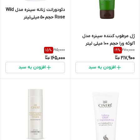
دئودورانت زنانه سینره مدل Wild
Rose حجم 50 میلی‌لیتر
ژل مرطوب کننده سینره مدل
آلوئه ورا حجم ۱۰۰ میلی لیتر
195,000
270,000
15
%
19
%
165,000
217,900
افزودن به سبد
افزودن به سبد