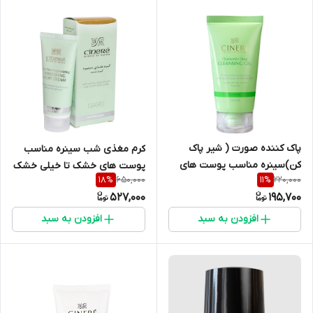
پاک کننده صورت ( شیر پاک
کرم مغذی شب سینره مناسب
کن)سینره مناسب پوست های
پوست های خشک تا خیلی خشک
650,000
220,000
18
%
11
%
چرب حجم ۱۵۰ میلی لیتر
حجم ۴۰ میلی لیتر
527,000
195,700
افزودن به سبد
افزودن به سبد