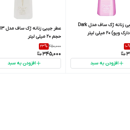
عطر جیبی زنانه ژک ساف مدل Dark
عطر جیبی زنانه ژک س
حجم ۲۰ میلی لیتر
23
%
450,000
10
345,000
3
افزودن به سبد
افزودن به سبد