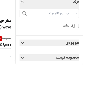
برند
ژک ساف
wave (دارک ویو) 20 میلی لیتر
%
400,000
موجودی
59,000
محدوده قیمت