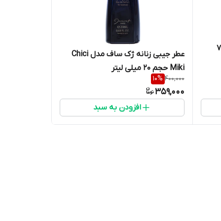
اف مدل 713
عطر جیبی زنانه ژک ساف مدل Chici
Miki حجم ۲۰ میلی لیتر
10
%
400,000
359,000
افزودن به سبد