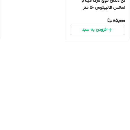
نخ دندان فوق نازک مینا با
اسانس اکالیپتوس ۵۰‌ متر
85,000
افزودن به سبد