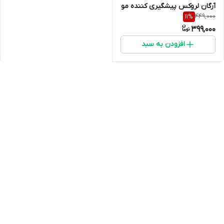
آرگان لروکس پیشگیری کننده مو
449,000
11
%
خوره حجم۵۵۰ گرم
399,000
افزودن به سبد