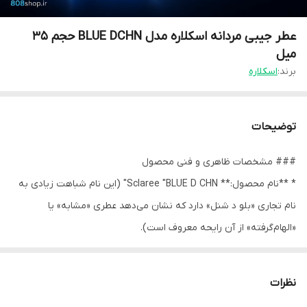
عطر جیبی مردانه اسکلاره مدل BLUE DCHN حجم ۳۵
میل
برند:
اسکلاره
توضیحات
### مشخصات ظاهری و فنی محصول
* **نام محصول:** Sclaree "BLUE D CHN" (این نام شباهت زیادی به
نام تجاری «بلو د شنل» دارد که نشان می‌دهد عطری «مشابه» یا
«الهام‌گرفته» از آن رایحه معروف است).
* **برند:** اسکلاره (Sclaree) - یک برند ایرانی است که در زمینه تولید
عطرهای اقتصادی و عطرهای جیبی فعالیت می‌کند.
نظرات
* **نوع رایحه:** با توجه به نام "BLUE D CHN"، رایحه این عطر به