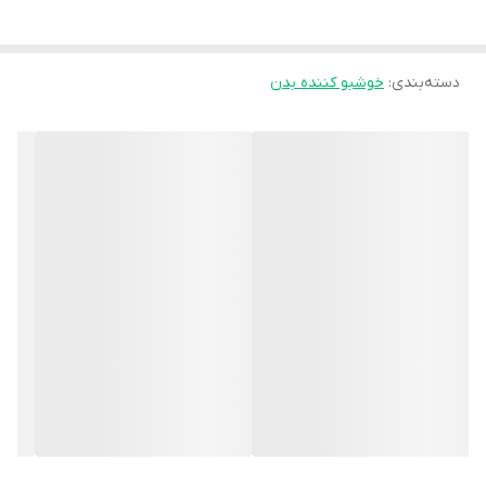
احتمال بسیار زیاد خنک، تلخ و چوبی است. عطرهای سبک بلو (Blue)
معمولاً ترکیبی از نت‌های مرکبات (گریپ‌فروت، لیمو) در ابتدا و نت‌های
دسته‌بندی
:
خوشبو کننده بدن
چوبی (چوب صندل، سدر) در انتها هستند.
* **حجم:** ۳۵ میلی‌لیتر (این اندازه، استاندارد عطرهای جیبی است که
برای حمل در کیف، ماشین یا استفاده در محل کار و باشگاه بسیار مناسب
است).
* **نوع محصول:** ادوپرفیوم (Eau de Parfum). غلظت ادوپرفیوم به
این معناست که ماندگاری نسبتاً خوبی نسبت به غلظت ادوتویلت دارد.
### تحلیل برند اسکلاره (Sclaree)
برند اسکلاره به عنوان یکی از برندهای خوش‌نام ایرانی شناخته می‌شود
که توانسته است عطرهای باکیفیت و مقرون‌به‌صرفه‌ای را عرضه کند.
نکات مثبت این برند عبارتند از:
1. **قیمت بسیار مناسب:** این محصولات در مقایسه با عطرهای
برندهای خارجی، بسیار اقتصادی هستند.