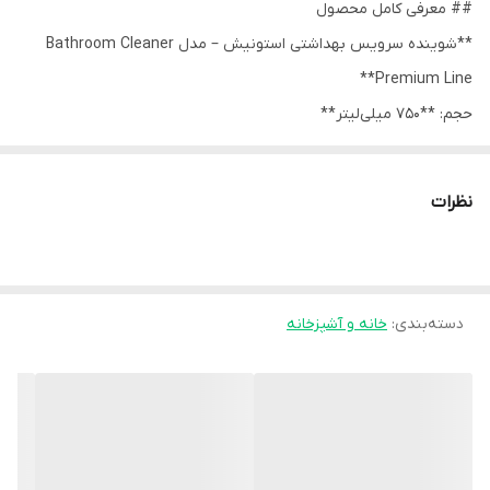
## معرفی کامل محصول
**شوینده سرویس بهداشتی استونیش – مدل Bathroom Cleaner
Premium Line**
حجم: **750 میلی‌لیتر**
شوینده قدرتمند **Astonish Bathroom Cleaner** یکی از محصولات
نظرات
پرفروش و شناخته‌شده برای تمیز کردن انواع سطوح در حمام و سرویس
بهداشتی است. این محصول با فرمولاسیون پیشرفته‌ی **Active
Shield** طراحی شده تا به‌طور مؤثر انواع **لکه‌های سخت، جرم آب،
دسته‌بندی
:
خانه و آشپزخانه
رسوبات، کپک و آلودگی‌های مقاوم** را در مدت بسیار کوتاه از بین ببرد.
---## ویژگی‌های اصلی محصول
- **قدرت پاک‌کنندگی بسیار بالا**
قابلیت از بین بردن رسوب آب، جرم‌گرفتگی شیرآلات، سرامیک، کاشی،