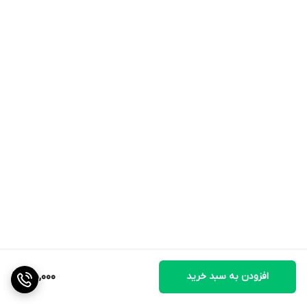
*برای لکه‌های کهنه یا رسوبات شدید، می‌توانید چند دقیقه بیشتر صبر
کنید.*
---## نکات مهم ایمنی
- از استفاده روی سنگ‌های طبیعی مانند **مرمر، گرانیت خام و
تراورتن** خودداری کنید.
- روی سطح داغ، رنگ‌شده یا آسیب‌پذیر تست نقطه‌ای انجام دهید.
- از تماس با چشم و پوست جلوگیری شود.
- دور از دسترس کودکان نگهداری شود.
افزودن به سبد خرید
195,000