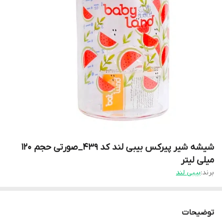
شیشه شیر پیرکس بیبی لند کد 439_صورتی حجم ۱۲۰
میلی لیتر
برند:
بیبی لند
توضیحات