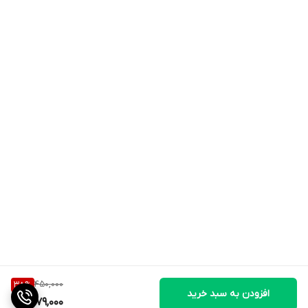
450,000
38
%
افزودن به سبد خرید
279,000