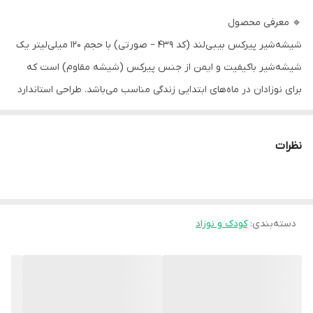
🔹 معرفی محصول
شیشه‌شیر پیرکس بیبی‌لند (کد 439 – صورتی) با حجم ۱۲۰ میلی‌لیتر یک
شیشه‌شیر باکیفیت و ایمن از جنس پیرکس (شیشه مقاوم) است که
برای نوزادان در ماه‌های ابتدایی زندگی مناسب می‌باشد. طراحی استاندارد
و ساده آن موجب تغذیه راحت و سالم کودک شده و گزینه‌ای عالی برای
شیر مادر یا شیر خشک در مقادیر کم است.
نظرات
🍼 ویژگی‌های اصلی
جنس پیرکس (شیشه) — مقاوم در برابر خط و خش، بو و تغییر رنگ
حجم ۱۲۰ میلی‌لیتر — مناسب وعده‌های کوچک و میان‌وعده‌های سریع
دسته‌بندی
:
کودک و نوزاد
شکل بادامی سرشیشه از نوع ارتودنسی — مناسب برای دهان و لثه‌های
حساس و ضعیف
سرشیشه سیلیکونی نرم و استاندارد
طراحی آسان برای تمیز کردن و استریل کردن