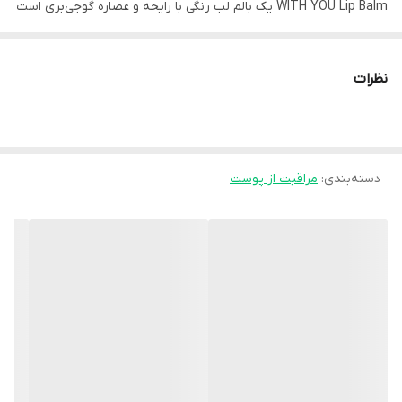
WITH YOU Lip Balm یک بالم لب رنگی با رایحه و عصاره گوجی‌بری است
که علاوه بر مراقبت از لب‌ها، جلوه‌ای طبیعی و سرخ ملایم به آن‌ها
می‌دهد.
نظرات
✨ ویژگی‌ها
رنگ‌دهی ملایم (Red Tint): ایجاد رنگ قرمز طبیعی و شفاف روی لب‌ها،
دسته‌بندی
:
مناسب استفاده روزانه
مراقبت از پوست
مرطوب‌کننده لب: کمک به جلوگیری از خشکی و ترک لب
حاوی عصاره گوجی‌بری: گوجی‌بری به داشتن آنتی‌اکسیدان معروف است
و به لطافت لب کمک می‌کند
بافت سبک و نرم: بدون ایجاد حس چسبندگی یا سنگینی