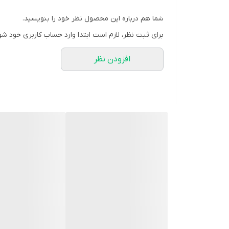
رایحه خوش و دلنشین Purple Night
شما هم درباره این محصول نظر خود را بنویسید.
حفظ نرمی، لطافت و رطوبت پوست
برای ثبت نظر، لازم است ابتدا وارد حساب کاربری خود شو
جلوگیری از کشیدگی یا خشکی دست‌ها
افزودن نظر
حاوی ترکیبات مرطوب‌کننده سبک
مناسب انواع پوست
حجم ۵۰۰ میلی‌لیتر، اقتصادی و کاربردی
✨ مزایا
حس طراوت و خوشبویی طولانی
مناسب استفاده روزانه در خانه، محل کار و فضاهای عمو
بدون ایجاد تحریک یا سوزش