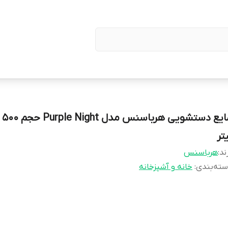
مایع 
تر
ند:
هرباسنس
ته‌بندی
:
خانه و آشپزخانه