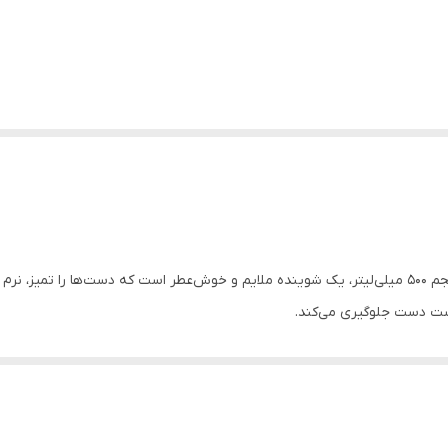
مایع دستشویی آردن هرباسنس مدل Purple Night با حجم ۵۰۰ میلی‌لیتر، یک شوینده ملایم و خوش‌عطر است 
وست دست جلوگیری می‌کند.