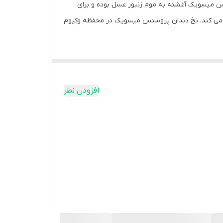
سنس میسویک آغشته به موم زنبور عسل بوده و برای
 می‌ کند. نخ دندان پروسنس میسویک در محفظه وکیوم
 از نخ دندان در کنار مسواک توصیه می‌شود.
افزودن نظر