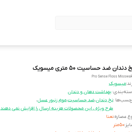
 دندان ضد حساسیت ۵۰ متری میسویک
Pro Sense Floss Misswa
ند:
میسویک
ته‌بندی
:
بهداشت دهان و دندان
چسب‌ها :
نخ دندان
،
ضد حساسیت
،
موم زنبور عسل
،
طرح ویژه ، این محصولات هزینه ارسال را افزایش نمی دهند
ع عصاره
:
نعنا
یز
:
۵۰متر