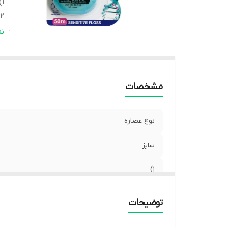
۱)
۲)
۳)
ن
مشخصات
نوع عصاره
سایز
۱)
۲)
توضیحات
۳)