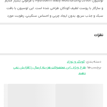
لوسیون Hydroderm Baby Moisturizing Lotion با فرمولی بسیار ملایم
و سازگار با پوست لطیف کودکان طراحی شده است. این لوسیون با بافت
سبک و جذب سریع، بدون ایجاد چربی و احساس سنگینی، رطوبت مورد
نیاز پوست را تأمین کرده و از خشکی، حساسیت و زبری جلوگیری می‌کند.
فرمولاسیون هایپو آلرژنیک و فاقد مواد مضر، استفاده از آن را برای
نظرات
صورت، بدن و حتی پوست‌های بسیار حساس کاملاً ایمن می‌سازد.
🍼💧 ویژگی‌ها و عملکرد
دسته‌بندی
:
کودک و نوزاد
مرطوب‌کننده عمیق و طولانی‌مدت
برچسب‌ها :
طرح ویژه ، این محصولات هزینه ارسال را افزایش نمی
مناسب صورت و بدن کودک
دهند
بافت سبک با جذب سریع، بدون احساس چربی
جلوگیری از خشکی، خارش و قرمزی
تسکین‌دهنده و نرم‌کننده پوست لطیف کودک
فرمولاسیون بسیار ملایم، مناسب پوست حساس