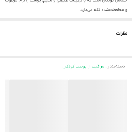
حساس کودکان است که با ترکیبات طبیعی و ملایم، پوست را نرم، مرطوب
و محافظت‌شده نگه می‌دارد.
🌿 ترکیبات و خواص کلیدی
نظرات
روغن پنبه‌دانه (Cotton Seed Oil) به‌عنوان ماده اصلی، غنی از
اسیدهای چرب ضروری و ویتامین E بوده و برای حفظ رطوبت و تغذیه
سلول‌های پوستی نقش مهمی دارد. این روغن باعث:
دسته‌بندی
:
مراقبت از پوست کودکان
جلوگیری از خشکی و تحریک پوست،
کمک به ترمیم و بازسازی طبیعی پوست،
و حفظ لطافت و نرمی طولانی‌مدت می‌شود.
به‌همراه شی‌باتر، گلیسیرین طبیعی و پانتنول (B5)، ترکیبی کامل برای
آبرسانی و آرام‌سازی پوست کودک شکل گرفته است.
👶 ویژگی‌های محصول