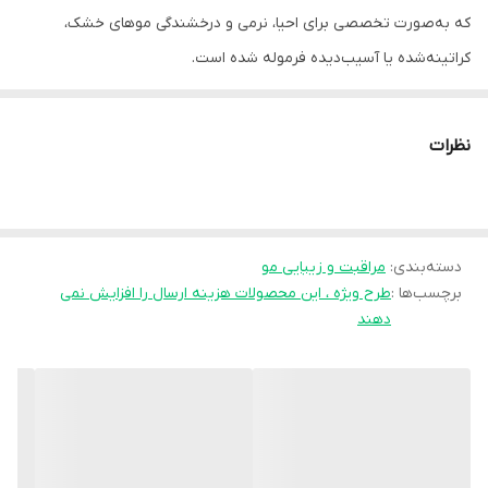
که به‌صورت تخصصی برای احیا، نرمی و درخشندگی موهای خشک،
کراتینه‌شده یا آسیب‌دیده فرموله شده است.
این سرم فاقد سولفات، پارابن و سیلیکون بوده و با ترکیب مغذی از
کراتین هیدرولیزشده، روغن آرگان و عصاره مورینگا
موها را از خشکی،
نظرات
شکنندگی و موخوره نجات می‌دهد.
ساختار سبک و غیردچرب آن باعث می‌شود موها پس از مصرف براق،
لطیف و کاملاً خوش‌حالت شوند، بدون اینکه سنگین یا چرب احساس
شوند.
دسته‌بندی
:
مراقبت و زیبایی مو
برچسب‌ها :
طرح ویژه ، این محصولات هزینه ارسال را افزایش نمی
ترکیبات کلیدی و اثرات آن‌ها:
دهند
🧬 کراتین هیدرولیزشده: بازسازی فیبرهای مو، افزایش استحکام و نرمی.
🌰 روغن آرگان (Argan Oil): سرشار از ویتامین E و اسیدهای چرب برای
آبرسانی و درخشش.
🌿 روغن مورینگا (Moringa Oil): دارای آنتی‌اکسیدان‌های قوی، محافظ در
برابر آلودگی و حرارت.