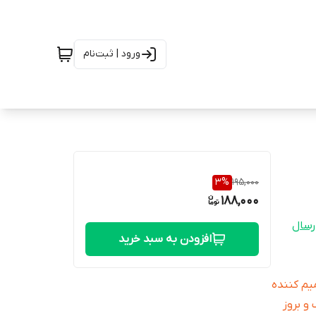
ورود | ثبت‌نام
3
%
195,000
188,000
رسال
افزودن به سبد خرید
یم کننده
و بروز