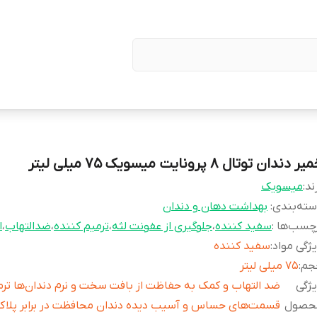
ر دندان توتال 8 پرونایت میسویک 75 میلی لیتر
ند:
میسویک
ته‌بندی
:
بهداشت دهان و دندان
چسب‌ها :
سفید کننده
،
جلوگیری از عفونت لثه
،
ترمیم کننده
،
ضدالتهاب
،
ا
ژگی مواد
:
سفید کننده
جم
:
۷۵ میلی لیتر
ژگی
ضد التهاب و کمک به حفاظت از بافت سخت و نرم دندان‌ها ترم
حصول
قسمت‌های حساس و آسیب دیده دندان محافظت در برابر پلاک 