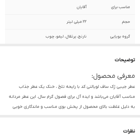
مناسب برای
آقایان
حجم
۲۲ میلی لیتر
گروه بویایی
نارنج، پرتقال، لیمو، چوب
توضیحات
معرفی محصول:
عطر جیبی ژک ساف لویالتی کد با رایحه تلخ ، خنک یک عطر جذاب
مناسب آقایان می‌باشد و ایده آل برای فصول گرم سال. این عطر مردانه
به دلیل غلظت بالای محصول از پخش بوی مناسب و ماندگاری خوبی
برخوردار است و به دلیل وزن سبک و ابعاد کوچکی که دارد به راحتی قابل
حمل بوده و در کیف و جیب جا می‎شود. طراحی زیبای این عطر با رنگ
نظرات
قرمز جلوه زیبایی به آن داده و عبارت Loyalty Code با رنگ سفید بر