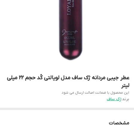
عطر جیبی مردانه ژک ساف مدل لویالتی کُد حجم ۲۲ میلی
لیتر
این محصول با ضمانت اصالت ارسال می شود
برند:
ژک ساف
مشخصات