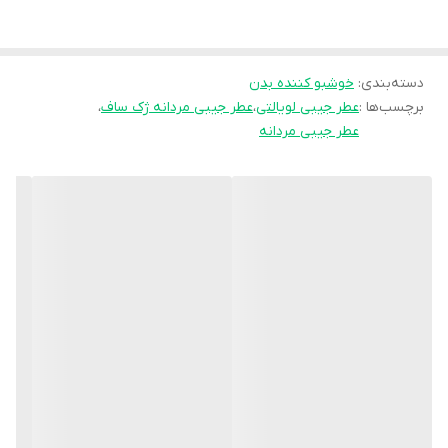
روی آن نوشته شده است. نت بویایی عطر جیبی ژک ساف Loyalty Code
، ترکیبی از نارنج ، پرتقال ، لیمو و چوب است
دسته‌بندی
:
خوشبو کننده بدن
برچسب‌ها :
عطر جیبی لویالتی
،
عطر جیبی مردانه ژک ساف
،
عطر جیبی مردانه