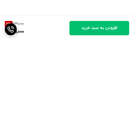
123,000
3
%
افزودن به سبد خرید
119,000
برگشت به بالا