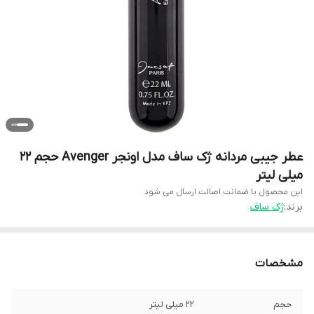
عطر جیبی مردانه ژک ساف مدل اونجر Avenger حجم ۲۲
میلی لیتر
این محصول با ضمانت اصالت ارسال می شود
برند:
ژک ساف
مشخصات
حجم
۲۲ میلی لیتر