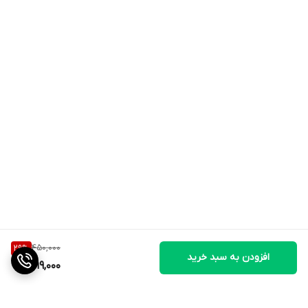
450,000
29
%
افزودن به سبد خرید
319,000