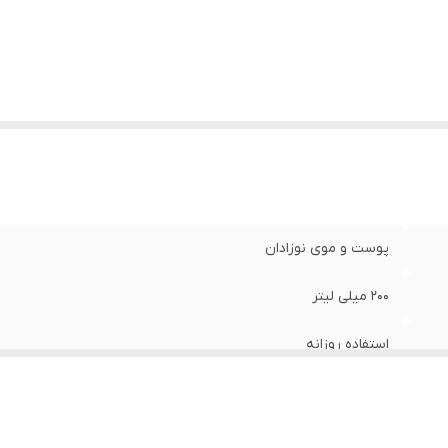
:
حفظ لطافت و نرمی پوست و مو
:
بدون ایجاد اشک و سوزش در چشم
:
ترمیم و بازسازی‌کننده سلول پوست سر
:
ضدحساسیت
پوست و موی نوزادان
۲۰۰ میلی لیتر
استفاده روزانه
ویتامین B5، پروتئین شیر، روغن جوانه گندم وآووکادو
صابون، پارابن، SLES، SLS، ALS، ALES و رنگ