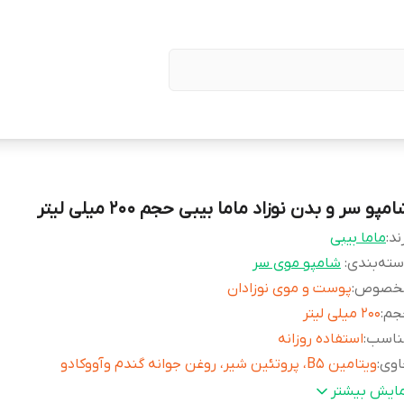
مپو سر و بدن نوزاد ماما بیبی حجم ۲۰۰ میلی لیتر
ند:
ماما بیبی
ته‌بندی
:
شامپو موی سر
خصوص
:
پوست و موی نوزادان
جم
:
۲۰۰ میلی لیتر
ناسب
:
استفاده روزانه
اوی
:
ویتامین B5، پروتئین شیر، روغن جوانه گندم وآووکادو
قد
:
صابون، پارابن، SLES، SLS، ALS، ALES و رنگ
مایش بیشتر