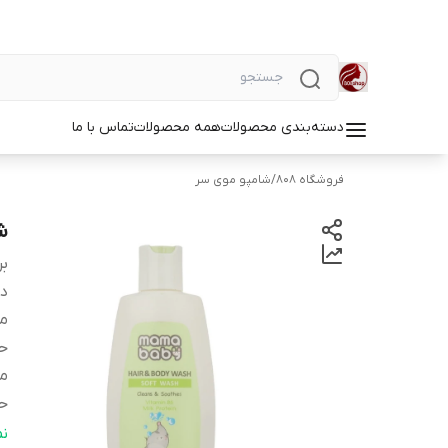
دسته‌بندی محصولات
همه محصولات
تماس با ما
فروشگاه 808
/
شامپو موی سر
شا
بر
دس
م
ح
م
ح
فا
ن