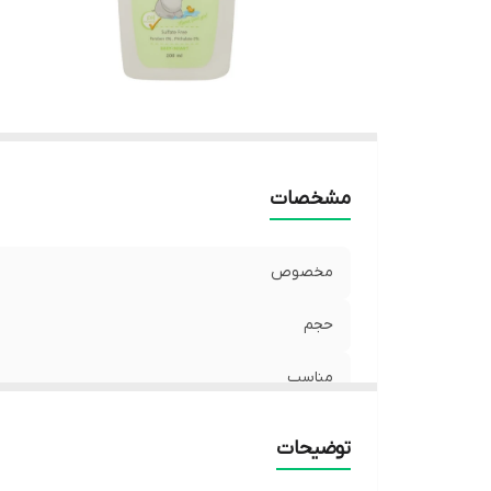
۱)
۲)
۳)
۴)
مشخصات
مخصوص
حجم
مناسب
حاوی
توضیحات
فاقد