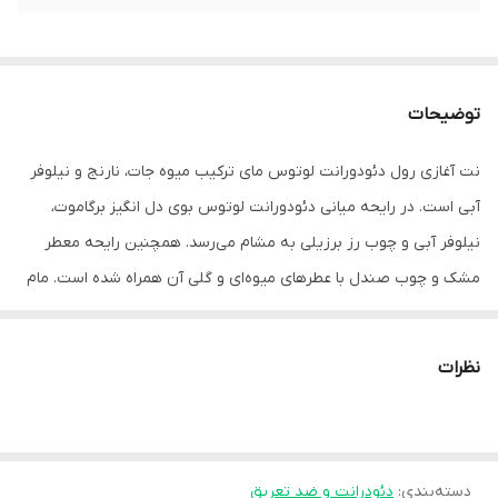
توضیحات
نت آغازی رول دئودورانت لوتوس مای ترکیب میوه جات، نارنج و نیلوفر
آبی است. در رایحه میانی دئودورانت لوتوس بوی دل انگیز برگاموت،
نیلوفر آبی و چوب رز برزیلی به مشام می‌رسد. همچنین رایحه معطر
مشک و چوب صندل با عطرهای میوه‌ای و گلی آن همراه شده است. مام
رول ضد تعریق زنانه لوتوس مای بدن شما را از بوی ناخوشایند تعریق تا
۲۴ ساعت در امان نگه می‌دارد. علاوه بر آن، نه تنها بر لباس لکه ایجاد
نظرات
نمی‌کند، بلکه از ایجاد سفیدک بر روی پوست نیز جلوگیری می‌کند. حجم
این محصول ۵۰ میلی لیتر است.
دسته‌بندی
:
دئودرانت و ضد تعریق