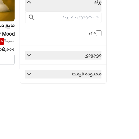
برند
مایع د
مای
Energy Mood حجم
%
110,000
105,000
موجودی
محدوده قیمت