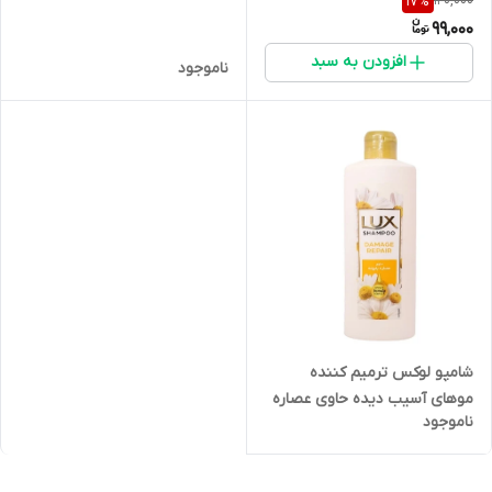
120,000
17
%
میلی لیتر
رزماری حجم ۴۰۰ میلی لیتر
99,000
افزودن به سبد
ناموجود
شامپو لوکس ترمیم کننده
موهای آسیب دیده حاوی عصاره
ناموجود
بابونه حجم 400 میلی لیتری